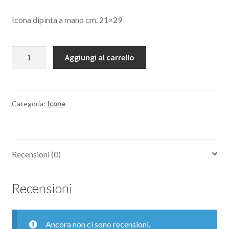
Icona dipinta a mano cm. 21×29
Madonna
Aggiungi al carrello
-
Icona
Bizantina
quantità
Categoria:
Icone
Recensioni (0)
Recensioni
Ancora non ci sono recensioni.