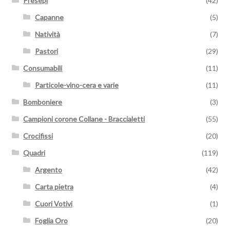
Presepi
(42)
Capanne
(5)
Natività
(7)
Pastori
(29)
Consumabili
(11)
Particole-vino-cera e varie
(11)
Bomboniere
(3)
Campioni corone Collane - Braccialetti
(55)
Crocifissi
(20)
Quadri
(119)
Argento
(42)
Carta pietra
(4)
Cuori Votivi
(1)
Foglia Oro
(20)