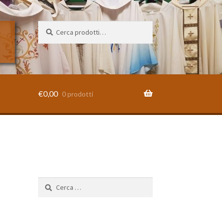
Cerca:
Cerca
€
0,00
0 prodotti
Ricerca
per: