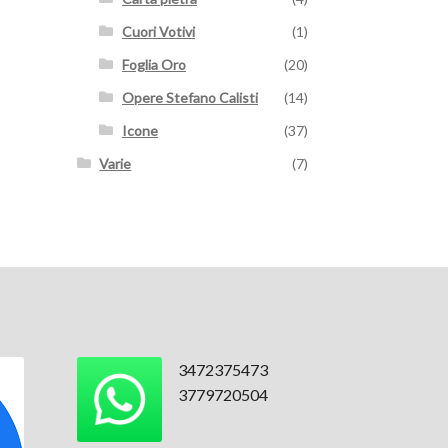
Cuori Votivi
(1)
Foglia Oro
(20)
Opere Stefano Calisti
(14)
Icone
(37)
Varie
(7)
3472375473
3779720504