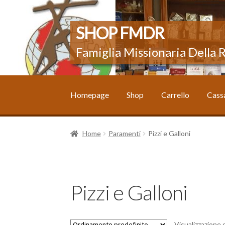
Vai
Vai
SHOP FMDR
alla
al
Famiglia Missionaria Della
navigazione
contenuto
Homepage
Shop
Carrello
Cass
Home
#3470 (senza titolo)
Carrello
Cassa
Il 
Home
Paramenti
Pizzi e Galloni
Pizzi e Galloni
Visualizzazione d