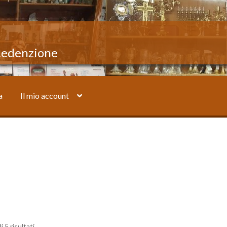
 Redenzione
a
Il mio account
mio account
Sample Page
Shop
i 5 risultati