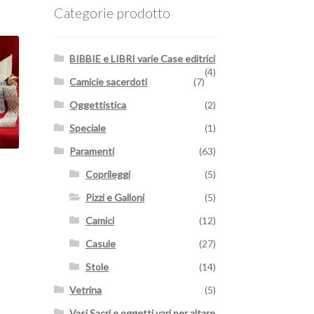
Categorie prodotto
BIBBIE e LIBRI varie Case editrici
(4)
Camicie sacerdoti
(7)
Oggettistica
(2)
Speciale
(1)
Paramenti
(63)
Coprileggi
(5)
Pizzi e Galloni
(5)
Camici
(12)
Casule
(27)
Stole
(14)
Vetrina
(5)
Vasi Sacri e oggetti vari per altare