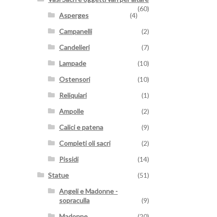
(60)
Asperges
(4)
Campanelli
(2)
Candelieri
(7)
Lampade
(10)
Ostensori
(10)
Reliquiari
(1)
Ampolle
(2)
Calici e patena
(9)
Completi oli sacri
(2)
Pissidi
(14)
Statue
(51)
Angeli e Madonne -
sopraculla
(9)
Madonne
(20)