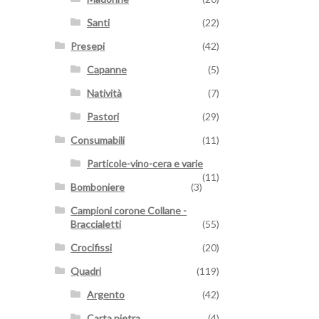
Santi
(22)
Presepi
(42)
Capanne
(5)
Natività
(7)
Pastori
(29)
Consumabili
(11)
Particole-vino-cera e varie
(11)
Bomboniere
(3)
Campioni corone Collane -
Braccialetti
(55)
Crocifissi
(20)
Quadri
(119)
Argento
(42)
Carta pietra
(4)