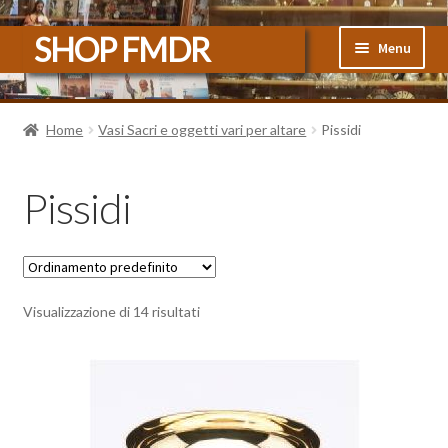
Vai
Vai
SHOP FMDR
Menu
alla
al
navigazione
contenuto
Home
Home
Vasi Sacri e oggetti vari per altare
Pissidi
#3470 (senza titolo)
Pissidi
Carrello
Cassa
Il mio account
Visualizzazione di 14 risultati
Sample Page
Shop