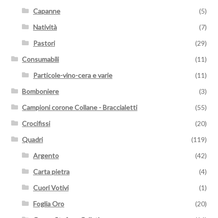
Capanne
(5)
Natività
(7)
Pastori
(29)
Consumabili
(11)
Particole-vino-cera e varie
(11)
Bomboniere
(3)
Campioni corone Collane - Braccialetti
(55)
Crocifissi
(20)
Quadri
(119)
Argento
(42)
Carta pietra
(4)
Cuori Votivi
(1)
Foglia Oro
(20)