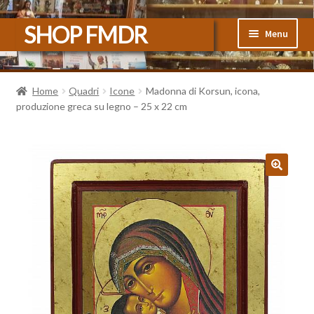
Vai
Vai
SHOP FMDR
Menu
alla
al
navigazione
contenuto
Home
Home
Quadri
Icone
Madonna di Korsun, icona,
produzione greca su legno – 25 x 22 cm
#3470 (senza titolo)
Carrello
Cassa
🔍
Il mio account
Sample Page
Shop