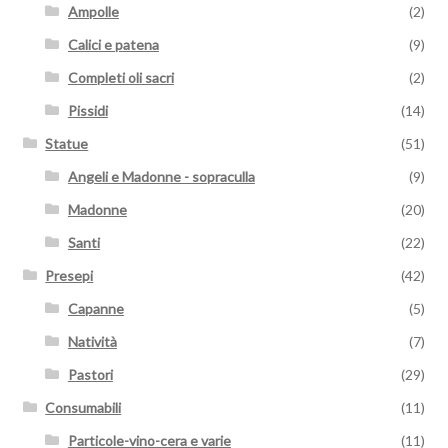
Ampolle
(2)
Calici e patena
(9)
Completi oli sacri
(2)
Pissidi
(14)
Statue
(51)
Angeli e Madonne - sopraculla
(9)
Madonne
(20)
Santi
(22)
Presepi
(42)
Capanne
(5)
Natività
(7)
Pastori
(29)
Consumabili
(11)
Particole-vino-cera e varie
(11)