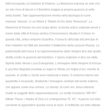
dall’iconografa Lia Galdiolo di Padova. La Madonna indossa un velo con
un orlo ricco di decori e il Bambino poggia la propria guancia al volto
della madre. Tale rappresentazione rientra nella tipologia di icone
mariane “eleusa”, in cui Maria è “Madre di Dio della Tenerezza”. La
Madonna di Korsun ha una lunga storia: la tavola antica originale prese il
nome dalla città di Korsun (antica Chersonneso) situata in Crimea. In
questa città, antico emporio bizantino, l’icona fu utilizzata dal principe di
Kiev Vladimir nel 988 per benedire il Battesimo della nazione Russia. La
particolarità dell’icona è la rappresentazione della Vergine fino alle spalle,
stretta contro la guancia del bambino. L’opera originale si dice sia stata
dipinta dallo stesso Luca Evangelista. L’immagine della Vergine di Korsun
è una fine litografia incollata su legno e rifinita con foglia d’oro, mentre le
aureole, le scritte e i bordi sono realizzati a mano. Il contorno interno del
quadretto è incassato, dividendo l’immagine centrale dal bordo esterno,
che appare come una cornice. Lo sfondo, di color oro, dona ulteriore
risalto ai soggetti della rappresentazione. Le scritte includono “MΡ ΘΥ”
(Meter Theou = Madre di Dio) e il cristogramma “IC XC”. Il gancio sul retro
consente di appendere questa icona al muro. Il certificato sul retro attesta