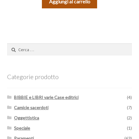
Aggiungi al carrello
Ricerca
per:
Categorie prodotto
BIBBIE e LIBRI varie Case editrici
(4)
Camicie sacerdoti
(7)
Oggettistica
(2)
Speciale
(1)
Paramenti
(63)