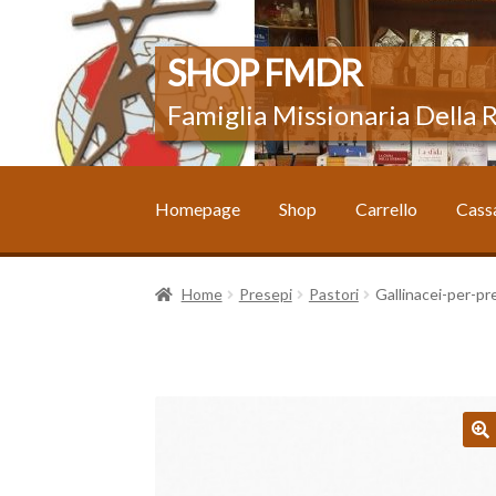
Vai
Vai
SHOP FMDR
alla
al
Famiglia Missionaria Della
navigazione
contenuto
Homepage
Shop
Carrello
Cass
Home
#3470 (senza titolo)
Carrello
Cassa
Il 
Home
Presepi
Pastori
Gallinacei-per-p
🔍