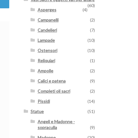
(60)
Asperges
(4)
Campanelli
(2)
Candelieri
(7)
Lampade
(10)
Ostensori
(10)
Reliquiari
(1)
Ampolle
(2)
Calici e patena
(9)
Completi oli sacri
(2)
Pissidi
(14)
Statue
(51)
Angeli e Madonne -
sopraculla
(9)
Madonne
(20)