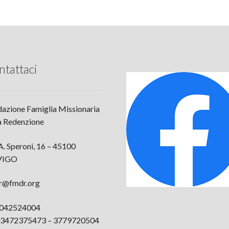
ntattaci
azione Famiglia Missionaria
a Redenzione
A. Speroni, 16 – 45100
VIGO
r@fmdr.org
: 042524004
: 3472375473 – 3779720504