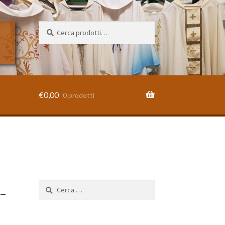
Cerca:
Cerca
€
0,00
0 prodotti
-
Ricerca
per: