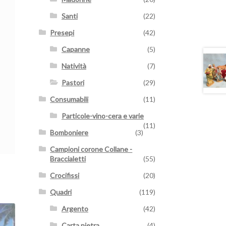
Santi
(22)
Presepi
(42)
Capanne
(5)
Natività
(7)
Pastori
(29)
Consumabili
(11)
Particole-vino-cera e varie
(11)
Bomboniere
(3)
Campioni corone Collane -
Braccialetti
(55)
Crocifissi
(20)
Quadri
(119)
Argento
(42)
Carta pietra
(4)