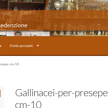
 Redenzione
a
Il mio account
mio account
Sample Page
Shop
resepe-cm-10
Gallinacei-per-presepe
cm-10