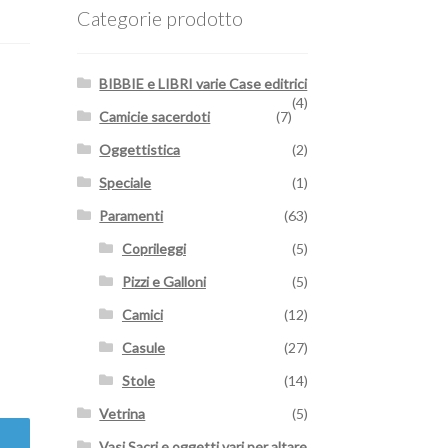
Categorie prodotto
BIBBIE e LIBRI varie Case editrici
(4)
Camicie sacerdoti
(7)
Oggettistica
(2)
Speciale
(1)
Paramenti
(63)
Coprileggi
(5)
Pizzi e Galloni
(5)
Camici
(12)
Casule
(27)
Stole
(14)
Vetrina
(5)
Vasi Sacri e oggetti vari per altare