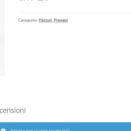
Categorie:
Pastori
,
Presepi
censioni
Ancora non ci sono recensioni.