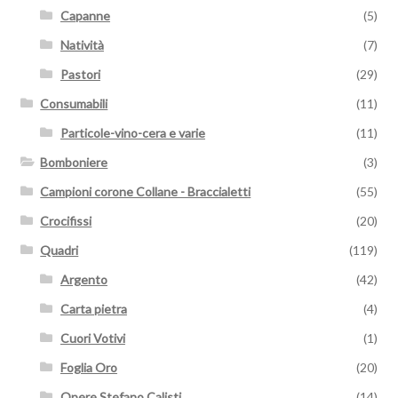
Capanne
(5)
Natività
(7)
Pastori
(29)
Consumabili
(11)
Particole-vino-cera e varie
(11)
Bomboniere
(3)
Campioni corone Collane - Braccialetti
(55)
Crocifissi
(20)
Quadri
(119)
Argento
(42)
Carta pietra
(4)
Cuori Votivi
(1)
Foglia Oro
(20)
Opere Stefano Calisti
(14)